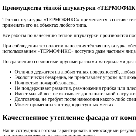
Преимущества тёплой штукатурки «ТЕРМОФИК
Тёплая штукатурка «ТЕРМОФИКС» применяется в составе сист
применять его на объектах любого типа.
Все работы по нанесению тёплой штукатурки производятся посл
При соблюдении технологии нанесения тёплая штукатурка обес
использованием «ТЕРМОФИКС» доступно даже частным лица
По сравнению со многими другими разными материалами для
Отлично держится на любых типах поверхностей, любых 
Экологически безвредна, не представляет угрозы для лю
Полностью пожаробезопасна.
Не поддерживает развития, размножения грибка или плес
Имеет малый вес, не оказывает дополнительной нагрузки
Долговечна, не требует после нанесения какого-либо спе
Может применяться в труднодоступных местах.
Качественное утепление фасада от ко
Наши сотрудники готовы гарантировать превосходный результа
или отправьте заявку на электронную почту.