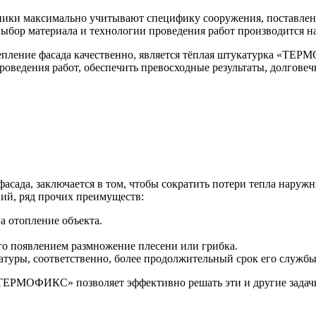
ники максимально учитывают специфику сооружения, поставлен
бор материала и технологии проведения работ производится на
пление фасада качественно, является тёплая штукатурка «ТЕР
роведения работ, обеспечить превосходные результаты, долговеч
фасада
, заключается в том, чтобы сократить потери тепла наруж
ий, ряд прочих преимуществ:
а отопление объекта.
его появлением размножение плесени или грибка.
ратуры, соответственно, более продолжительный срок его службы
«ТЕРМОФИКС» позволяет эффективно решать эти и другие задач